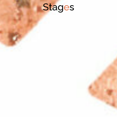
S
t
a
g
e
s