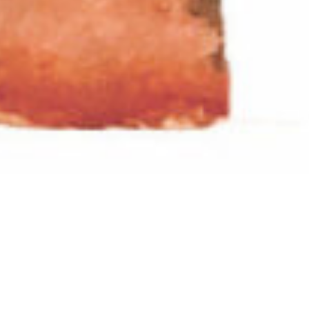
Perséphone :
«
Certaines descentes sont des
renaissances
» … c’est exactement ce que j’ai pu vivre lors
de ce stage avec toi Julie et Perséphone…il y a quelques