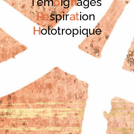
T
é
m
o
i
g
n
a
g
e
s
R
e
s
p
i
r
a
t
i
o
n
H
o
l
o
t
r
o
p
i
q
u
e