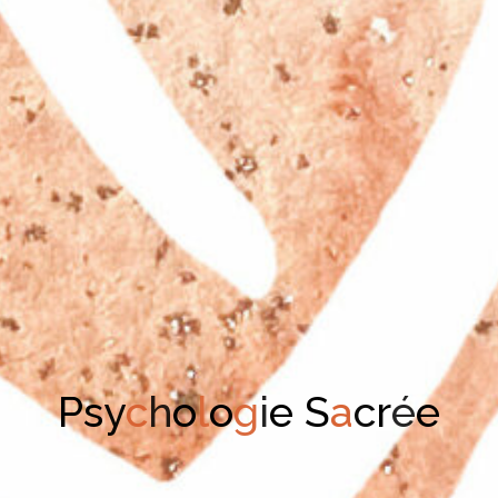
P
s
y
c
h
o
l
o
g
i
e
S
a
c
r
é
e