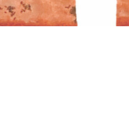
Psychologie Sacrée, remythologisons nos vies et
réenchantons le monde !
Selon Jean Houston, la psychologie sacrée est la science
de l’âme en lien avec l’univers tout entier. Elle cherche à
comprendre l’être humain comme un mythe vivant, une
énigme spirituelle en quête de réalisation. Ce n’est pas
seulement l’esprit que l’on explore ici, mais l’Âme dans
toute sa profondeur symbolique et cosmique. La